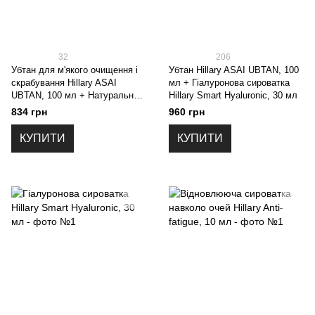
32
206
Убтан для м'якого очищення і
Убтан Hillary ASAI UBTAN, 100
скрабування Hillary ASAI
мл + Гіалуронова сироватка
UBTAN, 100 мл + Натуральна
Hillary Smart Hyaluronic, 30 мл
олія для обличчя та волосся
834 грн
960 грн
Hillary JOJOBA OIL, 30 мл
КУПИТИ
КУПИТИ