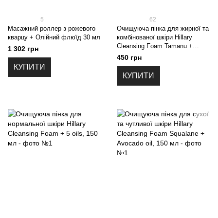
5
62
Масажний роллер з рожевого
Очищуюча пінка для жирної та
кварцу + Олійний флюїд 30 мл
комбінованої шкіри Hillary
Cleansing Foam Tamanu +
1 302 грн
Jojoba oil, 150 мл
450 грн
КУПИТИ
КУПИТИ