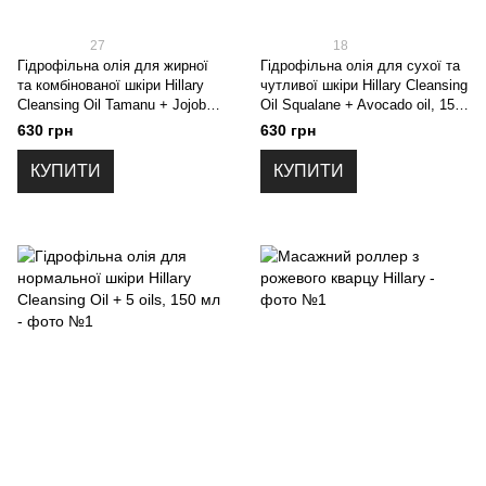
27
18
Гідрофільна олія для жирної
Гідрофільна олія для сухої та
та комбінованої шкіри Hillary
чутливої шкіри Hillary Cleansing
Cleansing Oil Tamanu + Jojoba
Oil Squalane + Avocado oil, 150
oil, 150 мл
мл
630 грн
630 грн
КУПИТИ
КУПИТИ