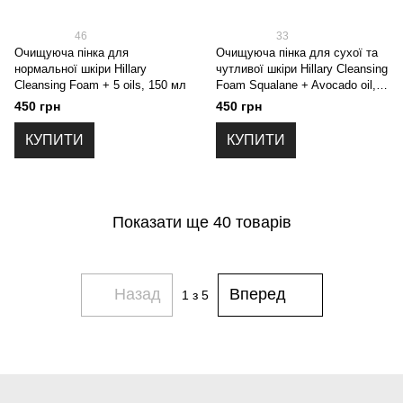
46
33
Очищуюча пінка для
Очищуюча пінка для сухої та
нормальної шкіри Hillary
чутливої шкіри Hillary Cleansing
Cleansing Foam + 5 oils, 150 мл
Foam Squalane + Avocado oil,
150 мл
450 грн
450 грн
КУПИТИ
КУПИТИ
Показати ще 40 товарів
Назад
Вперед
1
з 5