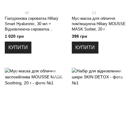
48
14
Гіалуронова сироватка Hillary
Мус-маска для обличчя
Smart Hyaluronic, 30 мл +
пом'якшуюча Hillary MOUSSE
Відновлююча сироватка
MASK Sorbet, 20 г
навколо очей Hillary Anti-
1 020 грн
396 грн
fatigue, 10 мл
КУПИТИ
КУПИТИ