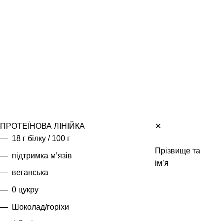
ПРОТЕЇНОВА ЛІНІЙКА
✕
18 г білку / 100 г
Прізвище та
підтримка м’язів
ім’я
веганська
0 цукру
Шоколад/горіхи