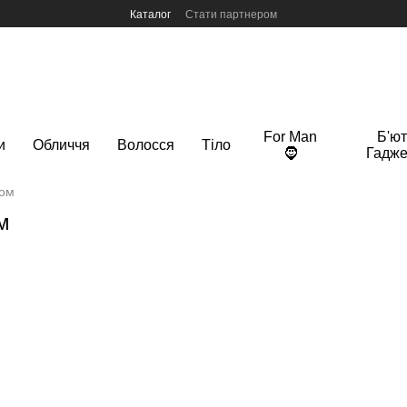
Каталог
Стати партнером
For Man
Б'ют
и
Обличчя
Волосся
Тіло
🧔
Гадже
ром
м