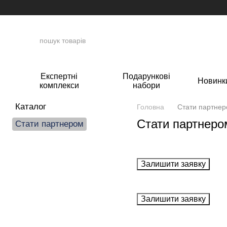
Перейти до основного контенту
Експертні
Подарункові
Новинк
комплекси
набори
Каталог
Головна
Стати партне
Стати партнеро
Стати партнером
Залишити заявку
Залишити заявку