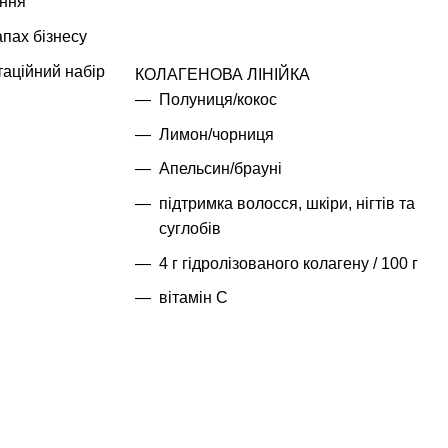
ання
апах бізнесу
аційний набір
КОЛАГЕНОВА ЛІНІЙКА
Полуниця/кокос
Лимон/чорниця
Апельсин/брауні
підтримка волосся, шкіри, нігтів та
суглобів
4 г гідролізованого колагену / 100 г
вітамін C