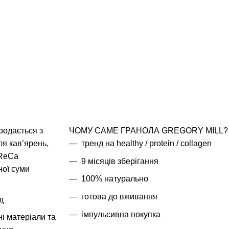
родається з
ЧОМУ САМЕ ГРАНОЛА GREGORY MILL?
я кав’ярень,
тренд на healthy / protein / collagen
oReCa
9 місяців зберігання
ної суми
100% натурально
готова до вживання
д
імпульсивна покупка
ні матеріали та