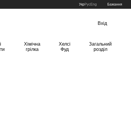
Укр
Рус
Eng
Бажання
Вхід
і
Хімічна
Хелсі
Загальний
ти
грілка
Фуд
розділ