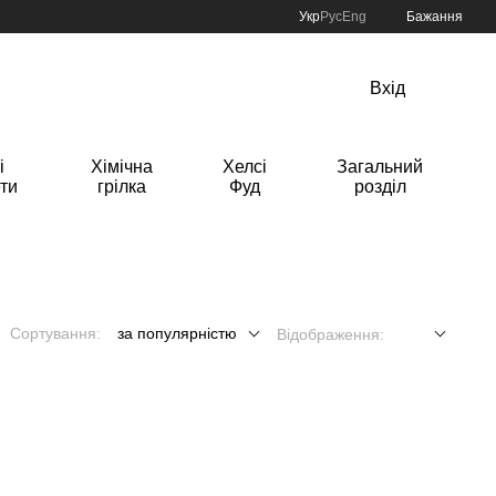
Укр
Рус
Eng
Бажання
Вхід
і
Хімічна
Хелсі
Загальний
ти
грілка
Фуд
розділ
Сортування:
за популярністю
Відображення: