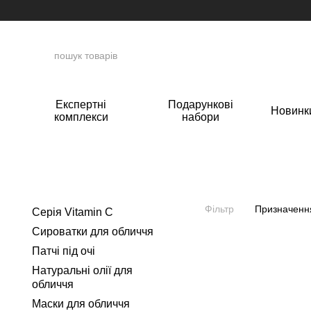
Перейти до основного контенту
Експертні
Подарункові
Новинк
комплекси
набори
Фільтр
Призначенн
Серія Vitamin C
Сироватки для обличчя
Патчі під очі
Натуральні олії для
обличчя
Маски для обличчя