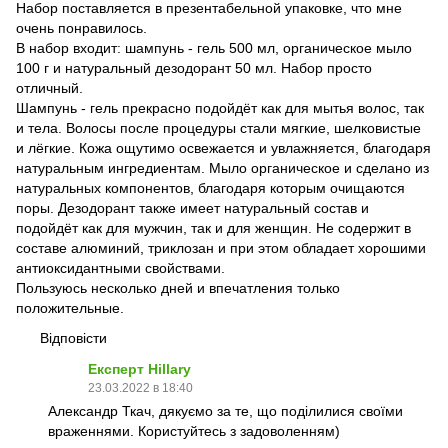
Набор поставляется в презентабельной упаковке, что мне
очень понравилось.
В набор входит: шампунь - гель 500 мл, органическое мыло
100 г и натуральный дезодорант 50 мл. Набор просто
отличный.
Шампунь - гель прекрасно подойдёт как для мытья волос, так
и тела. Волосы после процедуры стали мягкие, шелковистые
и лёгкие. Кожа ощутимо освежается и увлажняется, благодаря
натуральным ингредиентам. Мыло органическое и сделано из
натуральных компонентов, благодаря которым очищаются
поры. Дезодорант также имеет натуральный состав и
подойдёт как для мужчин, так и для женщин. Не содержит в
составе алюминий, триклозан и при этом обладает хорошими
антиоксидантными свойствами.
Пользуюсь несколько дней и впечатления только
положительные.
Відповісти
Експерт Hillary
23.03.2022 в 18:40
Александр Ткач, дякуємо за те, що поділилися своїми
враженнями. Користуйтесь з задоволенням)