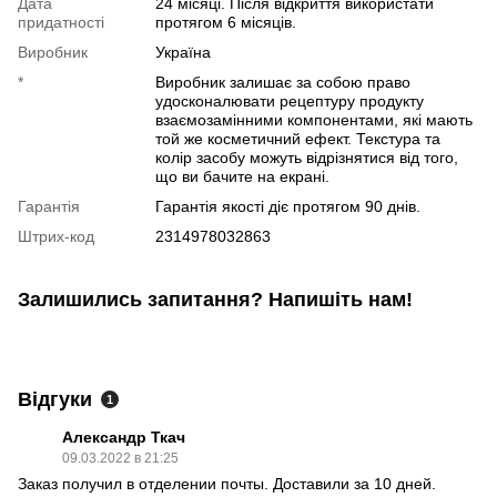
Дата
24 місяці. Після відкриття використати
придатності
протягом 6 місяців.
Виробник
Україна
*
Виробник залишає за собою право
удосконалювати рецептуру продукту
взаємозамінними компонентами, які мають
той же косметичний ефект. Текстура та
колір засобу можуть відрізнятися від того,
що ви бачите на екрані.
Гарантія
Гарантія якості діє протягом 90 днів.
Штрих-код
2314978032863
Залишились запитання? Напишіть нам!
Відгуки
1
Александр Ткач
09.03.2022 в 21:25
Заказ получил в отделении почты. Доставили за 10 дней.